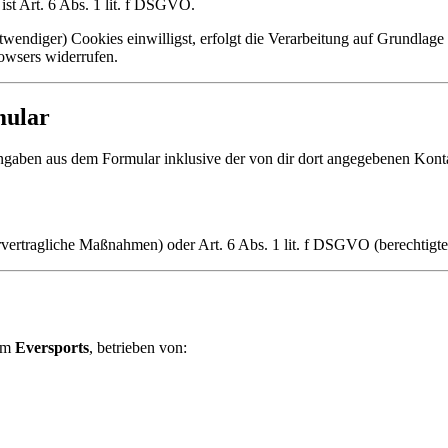
st Art. 6 Abs. 1 lit. f DSGVO.
twendiger) Cookies einwilligst, erfolgt die Verarbeitung auf Grundlag
rowsers widerrufen.
mular
gaben aus dem Formular inklusive der von dir dort angegebenen Kont
rvertragliche Maßnahmen) oder Art. 6 Abs. 1 lit. f DSGVO (berechtigte
tem
Eversports
, betrieben von: