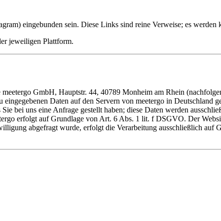
gram) eingebunden sein. Diese Links sind reine Verweise; es werden k
er jeweiligen Plattform.
ie meetergo GmbH, Hauptstr. 44, 40789 Monheim am Rhein (nachfolgend
u eingegebenen Daten auf den Servern von meetergo in Deutschland gesp
s Sie bei uns eine Anfrage gestellt haben; diese Daten werden ausschlie
go erfolgt auf Grundlage von Art. 6 Abs. 1 lit. f DSGVO. Der Websitebe
ligung abgefragt wurde, erfolgt die Verarbeitung ausschließlich auf Gr